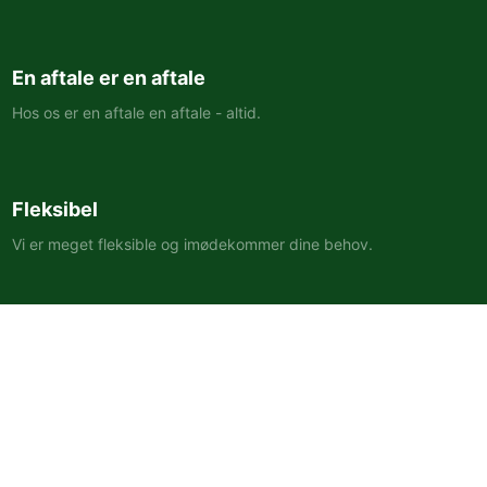
En aftale er en aftale
Hos os er en aftale en aftale - altid.
Fleksibel
Vi er meget fleksible og imødekommer dine behov.