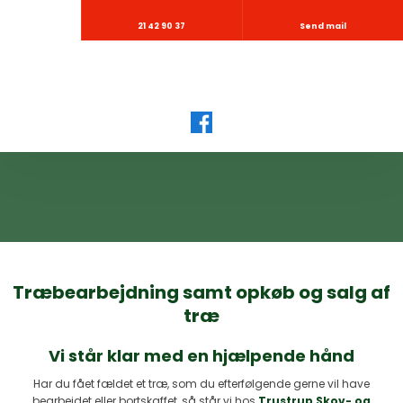
21 42 90 37
Send mail
Træbearbejdning samt opkøb og salg af
træ
Vi står klar med en hjælpende hånd
​Har du fået fældet et træ, som du efterfølgende gerne vil have
bearbejdet eller bortskaffet, så står vi hos
Trustrup Skov- og