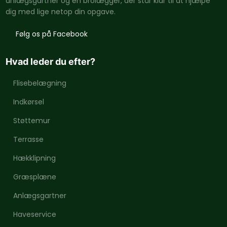
anlægsgartner og en brolægger, der står klar til at hjælpe
dig med lige netop din opgave.
​Følg os på Facebook
Hvad leder du efter?
Flisebelægning
Indkørsel
Støttemur
Terrasse
Hækklipning
Græsplæne
Anlægsgartner
Haveservice